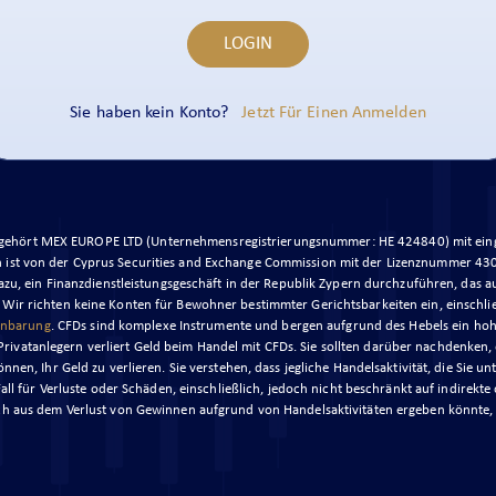
LOGIN
Sie haben kein Konto?
Jetzt Für Einen Anmelden
 gehört MEX EUROPE LTD (Unternehmensregistrierungsnummer: HE 424840) mit einget
ist von der Cyprus Securities and Exchange Commission mit der Lizenznummer 430/2
zu, ein Finanzdienstleistungsgeschäft in der Republik Zypern durchzuführen, das au
. Wir richten keine Konten für Bewohner bestimmter Gerichtsbarkeiten ein, einschl
inbarung
. CFDs sind komplexe Instrumente und bergen aufgrund des Hebels ein hohes
vatanlegern verliert Geld beim Handel mit CFDs. Sie sollten darüber nachdenken, 
önnen, Ihr Geld zu verlieren. Sie verstehen, dass jegliche Handelsaktivität, die Sie u
Fall für Verluste oder Schäden, einschließlich, jedoch nicht beschränkt auf indirekt
ch aus dem Verlust von Gewinnen aufgrund von Handelsaktivitäten ergeben könnte,